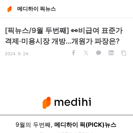
메디하이 픽뉴스
[픽뉴스/9월 두번째] 👀비급여 표준가
격제·미용시장 개방…개원가 파장은?
2024. 9. 24.
9월의 두번째,
메디하이 픽(PICK)뉴스